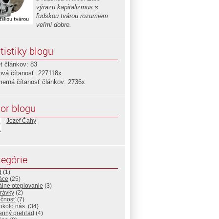
výrazu kapitalizmus s
ľudskou tvárou rozumiem
veľmi dobre.
tistiky blogu
t článkov: 83
ová čítanosť: 227118x
merná čítanosť článkov: 2736x
or blogu
Jozef Čahy
egórie
d
(1)
áce
(25)
álne oteplovanie
(3)
rávky
(2)
očnosť
(7)
okolo nás.
(34)
enný prehľad
(4)