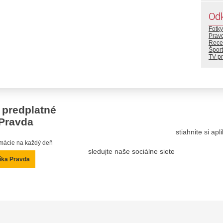
Od
Fotky
Prav
Rece
Šport
TV p
 predplatné
Pravda
stiahnite si ap
ormácie na každý deň
sledujte naše sociálne siete
íka Pravda