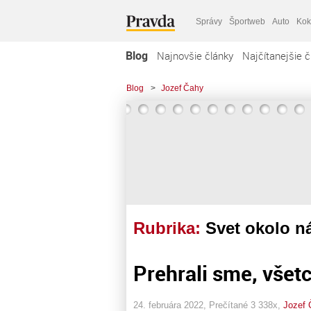
Správy
Športweb
Auto
Kok
Blog
Najnovšie články
Najčítanejšie č
Blog
>
Jozef Čahy
Rubrika:
Svet okolo n
Prehrali sme, všetc
24. februára 2022, Prečítané 3 338x,
Jozef 