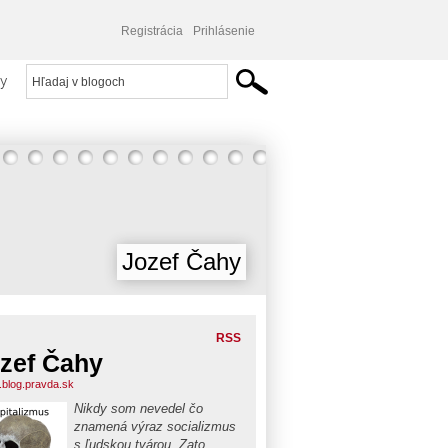
Registrácia
Prihlásenie
y
Jozef Čahy
RSS
zef Čahy
j.blog.pravda.sk
Nikdy som nevedel čo
znamená výraz socializmus
s ľudskou tvárou. Zato