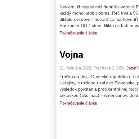
Neviem, či nejaký náš denník uverejnil Pu
každý mohol urobiť obraz. Reč trvala 56 
diktátorovi dovolil hovoriť čo má hovoriť
Ruskom v 1917-stom. Nikto sa ľudí nepýta
Pokračovanie článku
Vojna
21. februára 2022, Prečítané 2 305x,
Jozef 
Trošku do deja. Donecká republika a Luh
Ukrajiny, s rozlohou asi ako Slovensko, 
výsledok povstania proti centrálnej moc
taktovkou (ako ináč) – Američanov. Bol
Pokračovanie článku