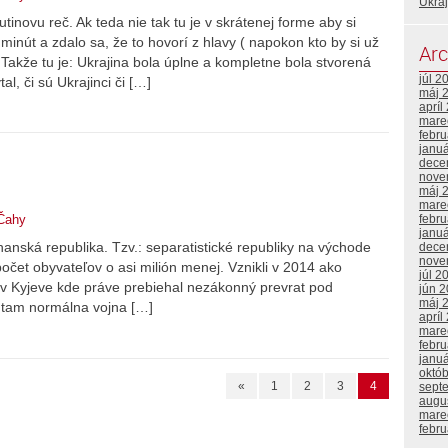
Ukraj
tinovu reč. Ak teda nie tak tu je v skrátenej forme aby si
minút a zdalo sa, že to hovorí z hlavy ( napokon kto by si už
Arc
) Takže tu je: Ukrajina bola úplne a kompletne bola stvorená
júl 2
l, či sú Ukrajinci či […]
máj 
apríl
mare
febr
janu
dece
nove
máj 
mare
febr
Čahy
janu
anská republika. Tzv.: separatistické republiky na východe
dece
nove
počet obyvateľov o asi milión menej. Vznikli v 2014 ako
júl 2
i v Kyjeve kde práve prebiehal nezákonný prevrat pod
jún 
máj 
a tam normálna vojna […]
apríl
mare
febr
janu
októ
«
1
2
3
4
sept
augu
mare
febr