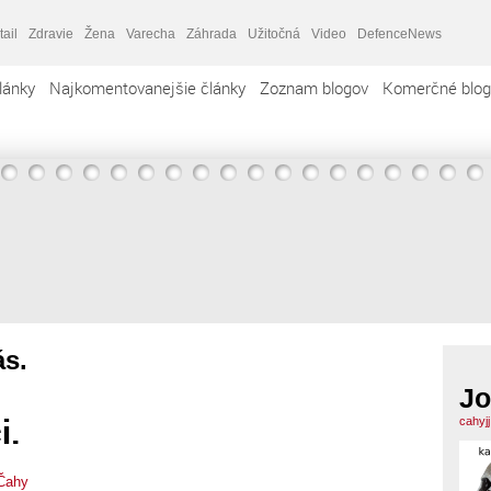
tail
Zdravie
Žena
Varecha
Záhrada
Užitočná
Video
DefenceNews
lánky
Najkomentovanejšie články
Zoznam blogov
Komerčné blog
ás.
Jo
i.
cahyj
Čahy