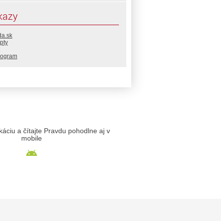
kazy
da.sk
pty
rogram
likáciu a čítajte Pravdu pohodlne aj v
mobile