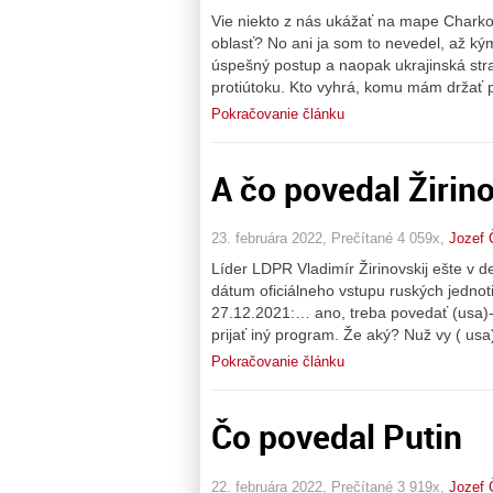
Vie niekto z nás ukážať na mape Charkov
oblasť? No ani ja som to nevedel, až ký
úspešný postup a naopak ukrajinská str
protiútoku. Kto vyhrá, komu mám držať 
Pokračovanie článku
A čo povedal Žirino
23. februára 2022, Prečítané 4 059x,
Jozef 
Líder LDPR Vladimír Žirinovskij ešte v 
dátum oficiálneho vstupu ruských jedno
27.12.2021:… ano, treba povedať (usa)
prijať iný program. Že aký? Nuž vy ( usa)
Pokračovanie článku
Čo povedal Putin
22. februára 2022, Prečítané 3 919x,
Jozef 