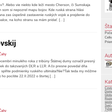
?. Alebo vie niekto kde leží mesto Cherson, či Sumskaja
m som si nepozrel mapu bojov. Kde ruská strana hlási
ana zas úspešné zastavenie ruských vojsk a prejdenie do
palce, na koho stranu sa mám pridať. […]
Šta
Poče
Celk
vskij
Prie
Aut
Čahy
decembri minulého roka z tribúny Štátnej dumy označil presný
tiek do takzvaných DĽR a ĽĽR. A čo presne povedal dňa
- splňte podmienky ruského ultimáta!Nie?Tak teda my môžme
 ho pocítite 22.II.2022 o štvrtej […]
Kat
Covi
Dom
Glob
Rozp
spol
Svet 
Týžd
Čahy