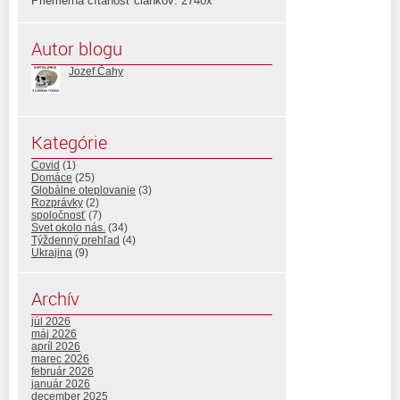
Priemerná čítanosť článkov: 2740x
Autor blogu
Jozef Čahy
Kategórie
Covid
(1)
Domáce
(25)
Globálne oteplovanie
(3)
Rozprávky
(2)
spoločnosť
(7)
Svet okolo nás.
(34)
Týždenný prehľad
(4)
Ukrajina
(9)
Archív
júl 2026
máj 2026
apríl 2026
marec 2026
február 2026
január 2026
december 2025