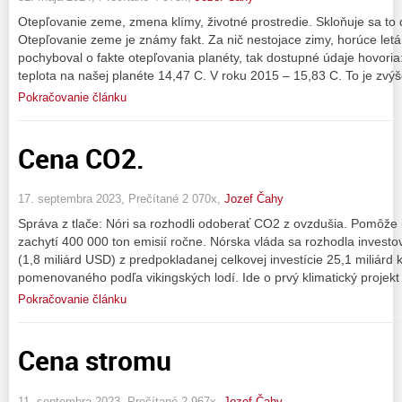
Otepľovanie zeme, zmena klímy, životné prostredie. Skloňuje sa to
Otepľovanie zeme je známy fakt. Za nič nestojace zimy, horúce letá
pochyboval o fakte otepľovania planéty, tak dostupné údaje hovoria
teplota na našej planéte 14,47 C. V roku 2015 – 15,83 C. To je zvý
Pokračovanie článku
Cena CO2.
17. septembra 2023, Prečítané 2 070x,
Jozef Čahy
Správa z tlače: Nóri sa rozhodli odoberať CO2 z ovzdušia. Pomôže 
zachytí 400 000 ton emisií ročne. Nórska vláda sa rozhodla investo
(1,8 miliárd USD) z predpokladanej celkovej investície 25,1 miliárd
pomenovaného podľa vikingských lodí. Ide o prvý klimatický projek
Pokračovanie článku
Cena stromu
11. septembra 2023, Prečítané 2 967x,
Jozef Čahy