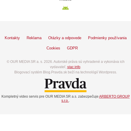
Kontakty
Reklama
Otázky a odpovede
Podmienky používania
Cookies
GDPR
© OUR MEDIA SR a. s. 2026. Autorské práva sú vyhradené a vykonáva ich
vydavateľ,
viac info
.
Blogovací systém Blog.Pravda.sk beží na technológií Wordpress.
Kompletný video servis pre OUR MEDIA SR a.s. zabezpečuje
ARBERTO GROUP
s.r.o.
.