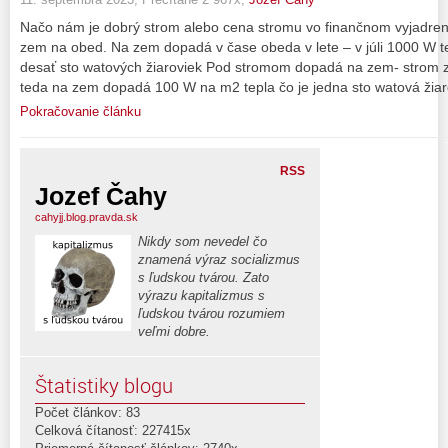
Načo nám je dobrý strom alebo cena stromu vo finančnom vyjadren
zem na obed. Na zem dopadá v čase obeda v lete – v júli 1000 W t
desať sto watových žiaroviek Pod stromom dopadá na zem- strom z
teda na zem dopadá 100 W na m2 tepla čo je jedna sto watová žia
Pokračovanie článku
RSS
Jozef Čahy
cahyjj.blog.pravda.sk
Nikdy som nevedel čo
znamená výraz socializmus
s ľudskou tvárou. Zato
výrazu kapitalizmus s
ľudskou tvárou rozumiem
veľmi dobre.
Štatistiky blogu
Počet článkov: 83
Celková čítanosť: 227415x