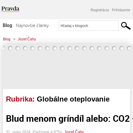
Registrácia
Prihlásenie
Blog
Najnovšie články
Najčítanejšie články
Blog
>
Jozef Čahy
Najkomentovanejšie články
Zoznam blogov
Komerčné blogy
Rubrika:
Globálne oteplovanie
Blud menom gríndíl alebo: CO2 
31. mája 2024, Prečítané 4 875x,
Jozef Čahy