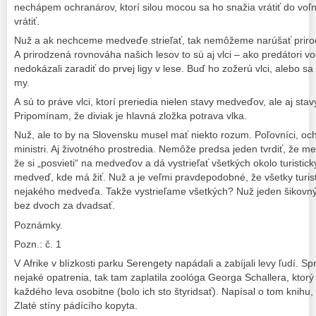
nechápem ochranárov, ktorí silou mocou sa ho snažia vrátiť do voľne
vrátiť.
Nuž a ak nechceme medveďe strieľať, tak nemôžeme narúšať priro
A prirodzená rovnováha našich lesov to sú aj vlci – ako predátori 
nedokázali zaradiť do prvej ligy v lese. Buď ho zožerú vlci, alebo 
my.
A sú to práve vlci, ktorí preriedia nielen stavy medveďov, ale aj st
Pripomínam, že diviak je hlavná zložka potrava vlka.
Nuž, ale to by na Slovensku musel mať niekto rozum. Poľovníci, och
ministri. Aj životného prostredia. Nemôže predsa jeden tvrdiť, že m
že si „posvieti“ na medveďov a dá vystrieľať všetkých okolo turisti
medveď, kde má žiť. Nuž a je veľmi pravdepodobné, že všetky turi
nejakého medveďa. Takže vystrieľame všetkých? Nuž jeden šikovný
bez dvoch za dvadsať.
Poznámky.
Pozn.: č. 1
V Afrike v blízkosti parku Serengety napádali a zabíjali levy ľudí. Sp
nejaké opatrenia, tak tam zaplatila zoológa Georga Schallera, ktorý 
každého leva osobitne (bolo ich sto štyridsať). Napísal o tom knihu
Zlaté stíny pádícího kopyta.