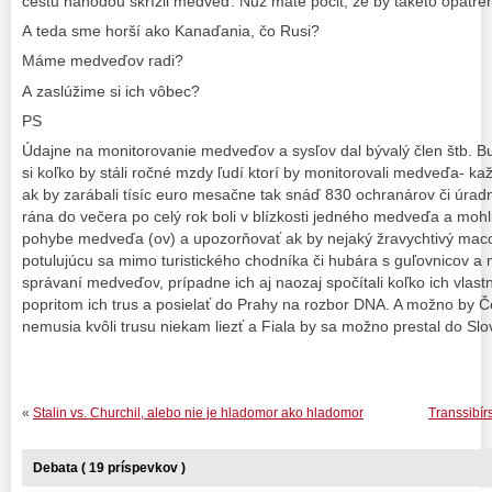
cestu náhodou skrížil medveď. Nuž máte pocit, že by takéto opatren
A teda sme horší ako Kanaďania, čo Rusi?
Máme medveďov radi?
A zaslúžime si ich vôbec?
PS
Údajne na monitorovanie medveďov a sysľov dal bývalý člen štb. Bu
si koľko by stáli ročné mzdy ľudí ktorí by monitorovali medveďa- k
ak by zarábali tísíc euro mesačne tak snáď 830 ochranárov či úradn
rána do večera po celý rok boli v blízkosti jedného medveďa a moh
pohybe medveďa (ov) a upozorňovať ak by nejaký žravychtivý maco 
potulujúcu sa mimo turistického chodníka či hubára s guľovnicov a mo
správaní medveďov, prípadne ich aj naozaj spočítali koľko ich vlast
popritom ich trus a posielať do Prahy na rozbor DNA. A možno by Če
nemusia kvôli trusu niekam liezť a Fiala by sa možno prestal do Slo
«
Stalin vs. Churchil, alebo nie je hladomor ako hladomor
Transsibír
Debata ( 19 príspevkov )