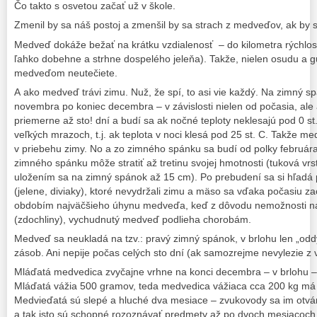
Čo takto s osvetou začať už v škole.
Zmenil by sa náš postoj a zmenšil by sa strach z medveďov, ak by 
Medveď dokáže bežať na krátku vzdialenosť – do kilometra rýchl
ľahko dobehne a strhne dospelého jeleňa). Takže, nielen osudu a g
medveďom neutečiete.
A ako medveď trávi zimu. Nuž, že spí, to asi vie každý. Na zimný s
novembra po koniec decembra – v závislosti nielen od počasia, ale a
priemerne až sto! dní a budí sa ak nočné teploty neklesajú pod 0 s
veľkých mrazoch, t.j. ak teplota v noci klesá pod 25 st. C. Takže 
v priebehu zimy. No a zo zimného spánku sa budí od polky februára
zimného spánku môže stratiť až tretinu svojej hmotnosti (tuková vr
uložením sa na zimný spánok až 15 cm). Po prebudení sa si hľadá 
(jelene, diviaky), ktoré nevydržali zimu a mäso sa vďaka počasiu zac
obdobím najväčšieho úhynu medveďa, keď z dôvodu nemožnosti ná
(zdochliny), vychudnutý medveď podlieha chorobám.
Medveď sa neukladá na tzv.: pravý zimný spánok, v brlohu len „oddy
zásob. Ani nepije počas celých sto dní (ak samozrejme nevylezie 
Mláďatá medvedica zvyčajne vrhne na konci decembra – v brlohu –
Mláďatá vážia 500 gramov, teda medvedica vážiaca cca 200 kg má
Medvieďatá sú slepé a hluché dva mesiace – zvukovody sa im otvár
a tak isto sú schopné rozoznávať predmety až po dvoch mesiacoch 