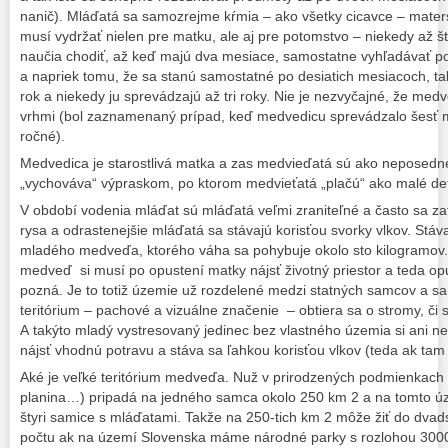
nanič). Mláďatá sa samozrejme kŕmia – ako všetky cicavce – mater
musí vydržať nielen pre matku, ale aj pre potomstvo – niekedy až š
naučia chodiť, až keď majú dva mesiace, samostatne vyhľadávať 
a napriek tomu, že sa stanú samostatné po desiatich mesiacoch, tak
rok a niekedy ju sprevádzajú až tri roky. Nie je nezvyčajné, že me
vrhmi (bol zaznamenaný prípad, keď medvedicu sprevádzalo šesť ml
ročné).
Medvedica je starostlivá matka a zas medvieďatá sú ako neposedné 
„vychováva“ výpraskom, po ktorom medvieťatá „plačú“ ako malé det
V období vodenia mláďat sú mláďatá veľmi zraniteľné a často sa za
rysa a odrastenejšie mláďatá sa stávajú korisťou svorky vlkov. Stá
mladého medveďa, ktorého váha sa pohybuje okolo sto kilogramov.
medveď si musí po opustení matky nájsť životný priestor a teda op
pozná. Je to totiž územie už rozdelené medzi statných samcov a s
teritórium – pachové a vizuálne značenie – obtiera sa o stromy, či 
A takýto mladý vystresovaný jedinec bez vlastného územia si ani 
nájsť vhodnú potravu a stáva sa ľahkou korisťou vlkov (teda ak tam v
Aké je veľké teritórium medveďa. Nuž v prirodzených podmienkach 
planina…) pripadá na jedného samca okolo 250 km 2 a na tomto ú
štyri samice s mláďatami. Takže na 250-tich km 2 môže žiť do dva
počtu ak na území Slovenska máme národné parky s rozlohou 3000