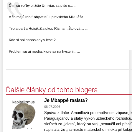
Čím sú voľby bližšie tým viac sa píše o... ...
A čo majú robiť obyvateľ Liptovského Mikuláša ... ...
Tvoja partia Hojsík,Zlatokop Rizman, Štolová ... ...
Kde si bol naposledy v lese ? ...
Problem su aj media, ktore sa na hysterii... ...
Ďalšie články od tohto blogera
Je Mbappé rasista?
08.07.2026
Správa z tlače: Amarillová po emotívnom zápase, kt
Paraguajčanov a slabý výkon uzbeckého rozhodcu,
sieťach za „idiota“, ktorý sa vraj „nenaučil ani písať
napísala, že „namiesto materského mlieka pil kokos