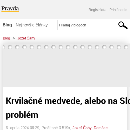
Registrácia
Prihlásenie
Blog
Najnovšie články
Najčítanejšie články
Blog
>
Jozef Čahy
Najkomentovanejšie články
>
Krvilačné medvede, alebo na Slovensku máme problém
Zoznam blogov
Komerčné blogy
Krvilačné medvede, alebo na 
problém
6. apríla 2024 08:29
, Prečítané 3 519x,
Jozef Čahy
,
Domáce