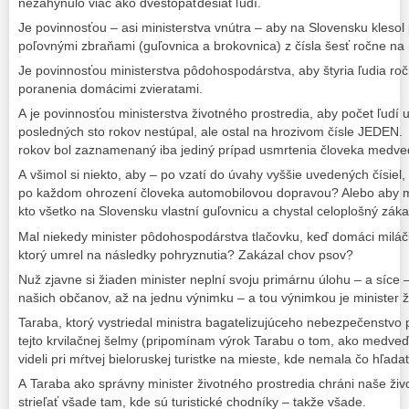
nezahynulo viac ako dvestopäťdesiat ľudí.
Je povinnosťou – asi ministerstva vnútra – aby na Slovensku kleso
poľovnými zbraňami (guľovnica a brokovnica) z čísla šesť ročne na 
Je povinnosťou ministerstva pôdohospodárstva, aby štyria ľudia ro
poranenia domácimi zvieratami.
A je povinnosťou ministerstva životného prostredia, aby počet ľu
posledných sto rokov nestúpal, ale ostal na hrozivom čísle JEDEN. 
rokov bol zaznamenaný iba jediný prípad usmrtenia človeka medv
A všimol si niekto, aby – po vzatí do úvahy vyššie uvedených čísiel,
po každom ohrození človeka automobilovou dopravou? Alebo aby mi
kto všetko na Slovensku vlastní guľovnicu a chystal celoplošný zák
Mal niekedy minister pôdohospodárstva tlačovku, keď domáci miláči
ktorý umrel na následky pohryznutia? Zakázal chov psov?
Nuž zjavne si žiaden minister neplní svoju primárnu úlohu – a síce 
našich občanov, až na jednu výnimku – a tou výnimkou je minister 
Taraba, ktorý vystriedal ministra bagatelizujúceho nebezpečenstvo
tejto krvilačnej šelmy (pripomínam výrok Tarabu o tom, ako medveď
videli pri mŕtvej bieloruskej turistke na mieste, kde nemala čo hľadať
A Taraba ako správny minister životného prostredia chráni naše ži
strieľať všade tam, kde sú turistické chodníky – takže všade.