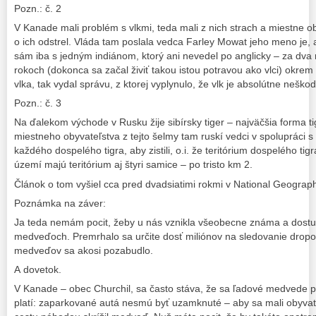
Pozn.: č. 2
V Kanade mali problém s vlkmi, teda mali z nich strach a miestne o
o ich odstrel. Vláda tam poslala vedca Farley Mowat jeho meno je, a
sám iba s jedným indiánom, ktorý ani nevedel po anglicky – za dva 
rokoch (dokonca sa začal živiť takou istou potravou ako vlci) okrem
vlka, tak vydal správu, z ktorej vyplynulo, že vlk je absolútne nešk
Pozn.: č. 3
Na ďalekom východe v Rusku žije sibírsky tiger – najväčšia forma t
miestneho obyvateľstva z tejto šelmy tam ruskí vedci v spolupráci 
každého dospelého tigra, aby zistili, o.i. že teritórium dospelého tig
území majú teritórium aj štyri samice – po tristo km 2.
Článok o tom vyšiel cca pred dvadsiatimi rokmi v National Geograph
Poznámka na záver:
Ja teda nemám pocit, žeby u nás vznikla všeobecne známa a dostup
medveďoch. Premrhalo sa určite dosť miliónov na sledovanie dropo
medveďov sa akosi pozabudlo.
A dovetok.
V Kanade – obec Churchil, sa často stáva, že sa ľadové medvede p
platí: zaparkované autá nesmú byť uzamknuté – aby sa mali obyvat