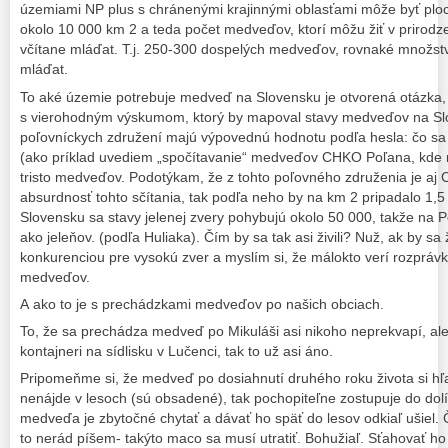
územiami NP plus s chránenými krajinnými oblasťami môže byť pl
okolo 10 000 km 2 a teda počet medveďov, ktorí môžu žiť v prirodze
včítane mláďat. T.j. 250-300 dospelých medveďov, rovnaké množst
mláďat.
To aké územie potrebuje medveď na Slovensku je otvorená otázka,
s vierohodným výskumom, ktorý by mapoval stavy medveďov na Sl
poľovníckych združení majú výpovednú hodnotu podľa hesla: čo sa 
(ako príklad uvediem „spočítavanie“ medveďov CHKO Poľana, kde n
tristo medveďov. Podotýkam, že z tohto poľovného združenia je aj C
absurdnosť tohto sčítania, tak podľa neho by na km 2 pripadalo 1
Slovensku sa stavy jelenej zvery pohybujú okolo 50 000, takže na
ako jeleňov. (podľa Huliaka). Čím by sa tak asi živili? Nuž, ak by sa ž
konkurenciou pre vysokú zver a myslím si, že málokto verí rozpráv
medveďov.
A ako to je s prechádzkami medveďov po našich obciach.
To, že sa prechádza medveď po Mikuláši asi nikoho neprekvapí, al
kontajneri na sídlisku v Lučenci, tak to už asi áno.
Pripomeňme si, že medveď po dosiahnutí druhého roku života si hľa
nenájde v lesoch (sú obsadené), tak pochopiteľne zostupuje do dolí
medveďa je zbytočné chytať a dávať ho späť do lesov odkiaľ ušiel.
to nerád píšem- takýto maco sa musí utratiť. Bohužiaľ. Sťahovať h