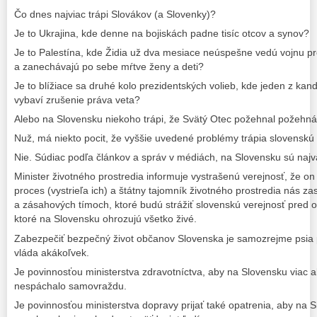
Čo dnes najviac trápi Slovákov (a Slovenky)?
Je to Ukrajina, kde denne na bojiskách padne tisíc otcov a synov?
Je to Palestína, kde Židia už dva mesiace neúspešne vedú vojnu p
a zanechávajú po sebe mŕtve ženy a deti?
Je to blížiace sa druhé kolo prezidentských volieb, kde jeden z kand
vybaví zrušenie práva veta?
Alebo na Slovensku niekoho trápi, že Svätý Otec požehnal požeh
Nuž, má niekto pocit, že vyššie uvedené problémy trápia slovenskú
Nie. Súdiac podľa článkov a správ v médiách, na Slovensku sú naj
Minister životného prostredia informuje vystrašenú verejnosť, že o
proces (vystrieľa ich) a štátny tajomník životného prostredia nás za
a zásahových tímoch, ktoré budú strážiť slovenskú verejnosť pred
ktoré na Slovensku ohrozujú všetko živé.
Zabezpečiť bezpečný život občanov Slovenska je samozrejme psia p
vláda akákoľvek.
Je povinnosťou ministerstva zdravotníctva, aby na Slovensku viac a
nespáchalo samovraždu.
Je povinnosťou ministerstva dopravy prijať také opatrenia, aby na 