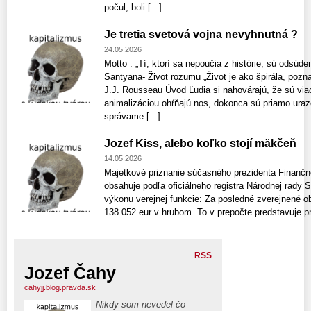
počul, boli [...]
Je tretia svetová vojna nevyhnutná ?
24.05.2026
Motto : „Tí, ktorí sa nepoučia z histórie, sú odsúden
Santyana- Život rozumu „Život je ako špirála, pozn
J.J. Rousseau Úvod Ľudia si nahovárajú, že sú via
animalizáciou ohŕňajú nos, dokonca sú priamo uraz
správame [...]
Jozef Kiss, alebo koľko stojí mäkčeň
14.05.2026
Majetkové priznanie súčasného prezidenta Finančne
obsahuje podľa oficiálneho registra Národnej rady S
výkonu verejnej funkcie: Za posledné zverejnené o
138 052 eur v hrubom. To v prepočte predstavuje prib
RSS
Jozef Čahy
cahyjj.blog.pravda.sk
Nikdy som nevedel čo