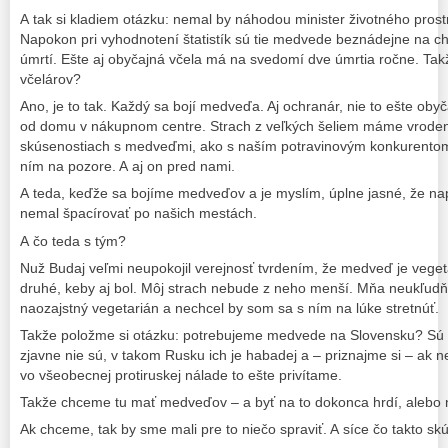
A tak si kladiem otázku: nemal by náhodou minister životného pros
Napokon pri vyhodnotení štatistík sú tie medvede beznádejne na c
úmrtí. Ešte aj obyčajná včela má na svedomí dve úmrtia ročne. Ta
včelárov?
Ano, je to tak. Každý sa bojí medveďa. Aj ochranár, nie to ešte obyča
od domu v nákupnom centre. Strach z veľkých šeliem máme vrodený
skúsenostiach s medveďmi, ako s naším potravinovým konkurento
ním na pozore. A aj on pred nami.
A teda, keďže sa bojíme medveďov a je myslím, úplne jasné, že na
nemal špacírovať po našich mestách.
A čo teda s tým?
Nuž Budaj veľmi neupokojil verejnosť tvrdením, že medveď je vegeta
druhé, keby aj bol. Môj strach nebude z neho menší. Mňa neukľudňu
naozajstný vegetarián a nechcel by som sa s ním na lúke stretnúť.
Takže položme si otázku: potrebujeme medvede na Slovensku? S
zjavne nie sú, v takom Rusku ich je habadej a – priznajme si – ak 
vo všeobecnej protiruskej nálade to ešte privítame.
Takže chceme tu mať medveďov – a byť na to dokonca hrdí, alebo n
Ak chceme, tak by sme mali pre to niečo spraviť. A síce čo takto skú