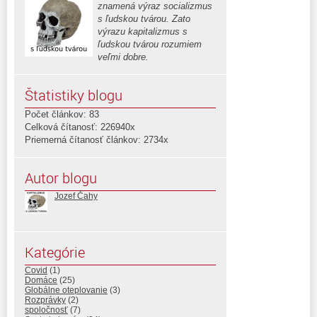
znamená výraz socializmus
s ľudskou tvárou. Zato
výrazu kapitalizmus s
ľudskou tvárou rozumiem
veľmi dobre.
Štatistiky blogu
Počet článkov: 83
Celková čítanosť: 226940x
Priemerná čítanosť článkov: 2734x
Autor blogu
Jozef Čahy
Kategórie
Covid
(1)
Domáce
(25)
Globálne oteplovanie
(3)
Rozprávky
(2)
spoločnosť
(7)