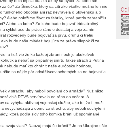
no by bola lepšia otázka ak by sa pýtali: za koho ste
o za čo? Za Šimečku, ktorý sa cíti ako všetko možné len nie
Od
o funkčného obdobia ani raz nevravela o Slovensku a o
Fotky
ny? Alebo položíme život za fabriky, ktoré patria zahraničiu
Prav
i? Alebo za koho? Za koho bude bojovať tridsaťročný
Rece
Šport
na cyklotrase do práce ráno o desiatej a veje za ním
TV p
krát rozvedený bude bojovať za prvú, druhú či tretiu
 ako bude naša mládež bojujúca za práva sliepok či za
ikov?
vie, a tiež vie že ku každej zbrani nech je akokoľvek
 kohútik a nebáť sa prípadnej smrti. Takže strach z Putina
tak nebude mať kto chrániť naše európske hodnoty,
e určite sa nájde pár odvážlivcov ochotných za ne bojovať a
vek v strachu, aby neboli povolaní do armády? Nuž nikto.
o nezávislá RTVS servírovala od rána do večera. A
v sa vyhýba aktívnej vojenskej službe, ako to, že tí muži
ch a nevychádzajú z domu zo strachu, aby neboli odchytení
rmády, ktorá podľa slov toho komika bráni už spomínané
nia svoju vlasť? Naozaj majú čo brániť? Je na Ukrajine ešte