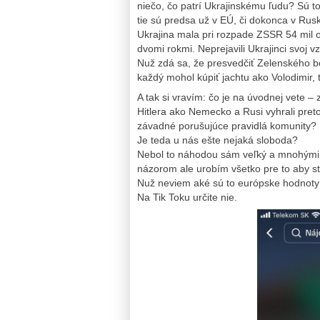
niečo, čo patrí Ukrajinskému ľudu? Sú to
tie sú predsa už v EÚ, či dokonca v Rus
Ukrajina mala pri rozpade ZSSR 54 mil 
dvomi rokmi. Neprejavili Ukrajinci svoj vz
Nuž zdá sa, že presvedčiť Zelenského bo
každý mohol kúpiť jachtu ako Volodimir, t
A tak si vravím: čo je na úvodnej vete –
Hitlera ako Nemecko a Rusi vyhrali preto,
závadné porušujúce pravidlá komunity?
Je teda u nás ešte nejaká sloboda?
Nebol to náhodou sám veľký a mnohými 
názorom ale urobím všetko pre to aby ste
Nuž neviem aké sú to európske hodnoty 
Na Tik Toku určite nie.