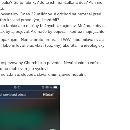
 polia? Sú to fabriky? Je to ich manželka a deti? Ach nie,
ku.
obyvateľov. Dnes 22 miliónov. A odchod sa nezačal pred
ťah k vlasti práve tým, že zdrhli?
lo ľahšie ako milióny bežných Ukrajincov. Možno, keby si
ak by aj bojoval. Ale načo by bojovali, keď už majú jachtu.
 zopakujem: Nemci preto prehrali II WW, lebo milovali viac
 lebo milovali viac vlasť (pодину) ako Stalina ideologicky
ospevovaný Churchil kto povedal: Nesúhlasím s vašim
 ho mohli verejne vysloviť.
no zdá sa, sloboda slova k nim zjavne nepatrí.