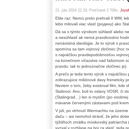
21. júla 2024 22:29
, Prečítané 2 706x,
Joze
Ešte raz: Nemci preto prehrali II WW, leb
lebo milovali viac vlasť (pодину) ako Stal
Dá sa s týmto výrokom súhlasiť alebo ne
a nesúhlasiť ak nemá pravdivostnú hodno
nenávistná ideológia. Je to výrok s pra
spomína sa tam vojnový zločinec (hoc ne
s najväčšou pravdepodobnosťou vojnový 
na konečnom víťazstve nad fašizmom sú 
pravdu, tak to jednoznačne zločinec je).
A prečo je teda tento výrok s najväčšou
zobrazujúce miliónové davy freneticky p
Neviem o tom, žeby existoval film, kde sf
Stalinovi. Ano, boli to oslavy VOSR, či
(Stalingrad…) len si myslím (po osobnej 
mávanie červenými zástavami pod kreme
V júli, po vtrhnutí Wermachtu na územie
daču – asi nemohol stráviť, že jeho dot
týždňoch zmätku moskovský patriarcha (k
vyzval v rozhlase na boj za vlasť, teda 