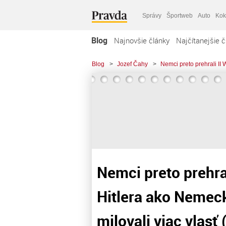
Správy
Športweb
Auto
Kok
Blog
Najnovšie články
Najčítanejšie č
Blog
>
Jozef Čahy
>
Nemci preto prehrali II 
Nemci preto prehral
Hitlera ako Nemecko
milovali viac vlasť