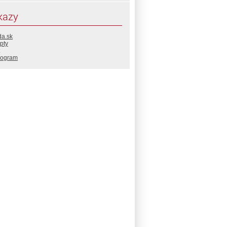
kazy
da.sk
pty
rogram