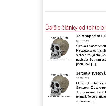
Ďalšie články od tohto b
Je Mbappé rasis
08.07.2026
Správa z tlače: Amari
Paraguajčanov a sla
sieťach za „idiota“, kt
napísala, že „namiest
počul, boli [...]
Je tretia svetov
24.05.2026
Motto : „Tí, ktorí sa 
Santyana- Život rozum
J.J. Rousseau Úvod Ľ
animalizáciou ohŕňajú
správame [...]