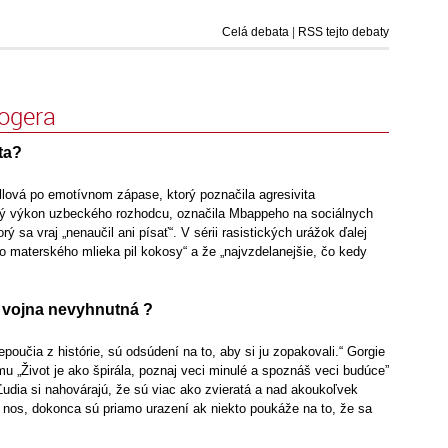
Celá debata
|
RSS tejto debaty
logera
ta?
llová po emotívnom zápase, ktorý poznačila agresivita
bý výkon uzbeckého rozhodcu, označila Mbappeho na sociálnych
orý sa vraj „nenaučil ani písať“. V sérii rasistických urážok ďalej
o materského mlieka pil kokosy“ a že „najvzdelanejšie, čo kedy
á vojna nevyhnutná ?
nepoučia z histórie, sú odsúdení na to, aby si ju zopakovali.“ Gorgie
u „Život je ako špirála, poznaj veci minulé a spoznáš veci budúce”
udia si nahovárajú, že sú viac ako zvieratá a nad akoukoľvek
 nos, dokonca sú priamo urazení ak niekto poukáže na to, že sa