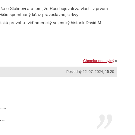
še o Stalinovi a o tom, že Rusi bojovali za vlasť- v prvom
yššie spomínaný kňaz pravoslávnej cirkvy
skú prevahu- viď americký vojenský historik David M.
Chmelár neomylný
»
Posledný 22. 07. 2024, 15:20
...
 ...
...
...