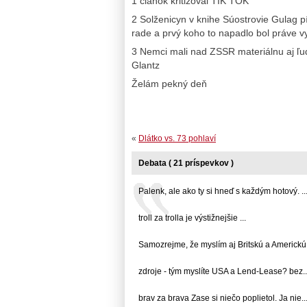
1 článok kritizoval TIK TOK
2 Solženicyn v knihe Súostrovie Gulag pí
rade a prvý koho to napadlo bol práve v
3 Nemci mali nad ZSSR materiálnu aj ľud
Glantz
Želám pekný deň
«
Dlátko vs. 73 pohlaví
Debata ( 21 príspevkov )
Palenk, ale ako ty si hneď s každým hotový. ... 
troll za trolla je výstižnejšie ...
Samozrejme, že myslím aj Britskú a Americkú...
zdroje - tým myslíte USA a Lend-Lease? bez... 
brav za brava Zase si niečo poplietol. Ja nie... 