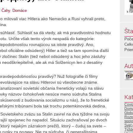
f Čahy
,
Domáce
o milovali viac Hitlera ako Nemecko a Rusi vyhrali preto,
ina.
Šta
súhlasiť. Súhlasiť sa dá vtedy, ak má pravdivostnú hodnotu
tu. Určite však tento výrok nespadá do kategórie:
Poče
vdepodobnosťou rovnajúcou sa istote pravdivý. Ano,
Celk
Prie
bol oficiálne odsúdený) Hitler a tiež sa tam spomína ďalší
zločinec Stalin (tiež nebol odsúdený a hoc jeho zásluhy
neodškriepiteľné, ale ak má Solženicyn len z desatiny
Aut
 pravdepodobnosťou pravdivý? Nuž fotografie či filmy
revolávajúce na slávu Hitlerovi sú všeobecne známe.
anatizovaní sovietski občania freneticky volajú na slávu
 stovky názvov čohokoľvek nesúce meno súdruha Stalina
Kat
skúsenosti z budovania socializmu u nás), že to frenetické
Covi
ľskými tribúnami bola tak trochu potemkinovská dedina.
Dom
Glob
 Sovietskeho zväzu sa Stalin zavrel na dva týždne na svoju
Rozp
erajší spojenec ho napadol. Situáciu zachraňoval po dvoch
spol
Svet 
torý nejakým zázrakom prežil), ktorý – čuduj sa svete –
Týžd
po rusky za pодину. Nie za súdruha, či generallissima