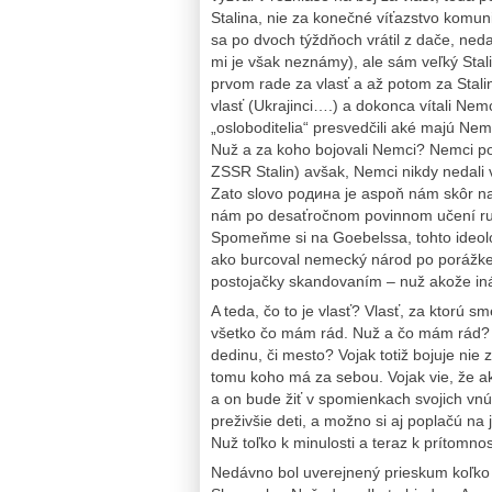
Stalina, nie za konečné víťazstvo komuniz
sa po dvoch týždňoch vrátil z dače, neda
mi je však neznámy), ale sám veľký Stalin
prvom rade za vlasť a až potom za Stalin
vlasť (Ukrajinci….) a dokonca vítali Nemc
„osloboditelia“ presvedčili aké majú Ne
Nuž a za koho bojovali Nemci? Nemci pod
ZSSR Stalin) avšak, Nemci nikdy nedali 
Zato slovo pодинa je aspoň nám skôr n
nám po desaťročnom povinnom učení rušt
Spomeňme si na Goebelssa, tohto ideoló
ako burcoval nemecký národ po porážke 
postojačky skandovaním – nuž akože ináč: 
A teda, čo to je vlasť? Vlasť, za ktorú s
všetko čo mám rád. Nuž a čo mám rád? s
dedinu, či mesto? Vojak totiž bojuje nie 
tomu koho má za sebou. Vojak vie, že ak 
a on bude žiť v spomienkach svojich vnúča
preživšie deti, a možno si aj poplačú na j
Nuž toľko k minulosti a teraz k prítomnos
Nedávno bol uverejnený prieskum koľko 