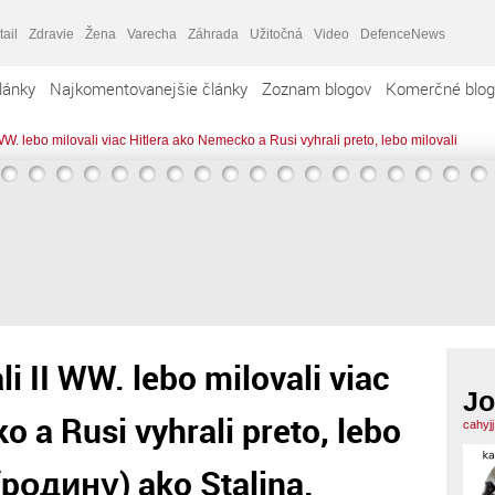
tail
Zdravie
Žena
Varecha
Záhrada
Užitočná
Video
DefenceNews
lánky
Najkomentovanejšie články
Zoznam blogov
Komerčné blog
WW. lebo milovali viac Hitlera ako Nemecko a Rusi vyhrali preto, lebo milovali
i II WW. lebo milovali viac
Jo
 a Rusi vyhrali preto, lebo
cahyj
 (pодину) ako Stalina.