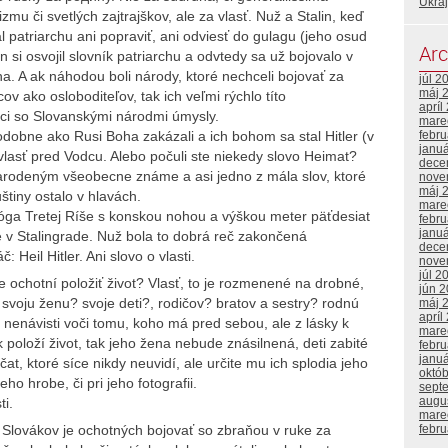
Ukraj
mu či svetlých zajtrajškov, ale za vlasť. Nuž a Stalin, keď
l patriarchu ani popraviť, ani odviesť do gulagu (jeho osud
Arc
 si osvojil slovník patriarchu a odvtedy sa už bojovalo v
a. A ak náhodou boli národy, ktoré nechceli bojovať za
júl 2
máj 
ov ako osloboditeľov, tak ich veľmi rýchlo títo
apríl
mci so Slovanskými národmi úmysly.
mare
obne ako Rusi Boha zakázali a ich bohom sa stal Hitler (v
febr
janu
vlasť pred Vodcu. Alebo počuli ste niekedy slovo Heimat?
dece
arodeným všeobecne známe a asi jedno z mála slov, ktoré
nove
máj 
iny ostalo v hlavách.
mare
ga Tretej Ríše s konskou nohou a výškou meter päťdesiat
febr
janu
v Stalingrade. Nuž bola to dobrá reč zakončená
dece
Heil Hitler. Ani slovo o vlasti.
nove
júl 2
me ochotní položiť život? Vlasť, to je rozmenené na drobné,
jún 
voju ženu? svoje deti?, rodičov? bratov a sestry? rodnú
máj 
apríl
z nenávisti voči tomu, koho má pred sebou, ale z lásky k
mare
položí život, tak jeho žena nebude znásilnená, deti zabité
febr
janu
t, ktoré síce nikdy neuvidí, ale určite mu ich splodia jeho
októ
eho hrobe, či pri jeho fotografii.
sept
augu
ti.
mare
febr
Slovákov je ochotných bojovať so zbraňou v ruke za