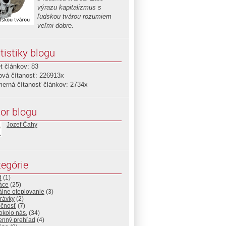
výrazu kapitalizmus s
ľudskou tvárou rozumiem
veľmi dobre.
tistiky blogu
t článkov: 83
ová čítanosť: 226913x
merná čítanosť článkov: 2734x
or blogu
Jozef Čahy
egórie
d
(1)
áce
(25)
álne oteplovanie
(3)
rávky
(2)
očnosť
(7)
okolo nás.
(34)
enný prehľad
(4)