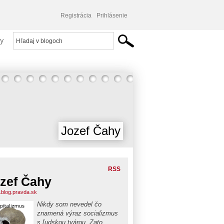
Registrácia
Prihlásenie
y
Jozef Čahy
RSS
zef Čahy
j.blog.pravda.sk
Nikdy som nevedel čo
znamená výraz socializmus
s ľudskou tvárou. Zato