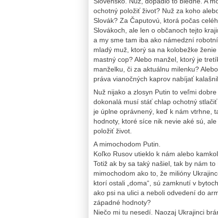
Slovensko. Nuž, dopadlo to biedne. A mož
ochotný položiť život? Nuž za koho aleb
Slovák? Za Čaputovú, ktorá počas celéh
Slovákoch, ale len o občanoch tejto kraji
a my sme tam iba ako námedzní robotníc
mladý muž, ktorý sa na kolobežke ženie 
mastný cop? Alebo manžel, ktorý je tretí
manželku, či za aktuálnu milenku? Alebo
práva vianočných kaprov nabíjať kalašn
Nuž nijako a zlosyn Putin to veľmi dobre 
dokonalá musí stáť chlap ochotný stlačiť
je úplne oprávnený, keď k nám vtrhne, 
hodnoty, ktoré síce nik nevie aké sú, al
položiť život.
A mimochodom Putin.
Koľko Rusov utieklo k nám alebo kamkoľ
Totiž ak by sa taký našiel, tak by nám t
mimochodom ako to, že milióny Ukrajinco
ktorí ostali „doma“, sú zamknutí v byto
ako psi na ulici a neboli odvedení do a
západné hodnoty?
Niečo mi tu nesedí. Naozaj Ukrajinci brá