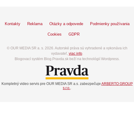
Kontakty
Reklama
Otázky a odpovede
Podmienky používania
Cookies
GDPR
© OUR MEDIA SR a. s. 2026. Autorské práva sú vyhradené a vykonáva ich
vydavateľ,
viac info
.
Blogovací systém Blog.Pravda.sk beží na technológií Wordpress.
Kompletný video servis pre OUR MEDIA SR a.s. zabezpečuje
ARBERTO GROUP
s.r.o.
.