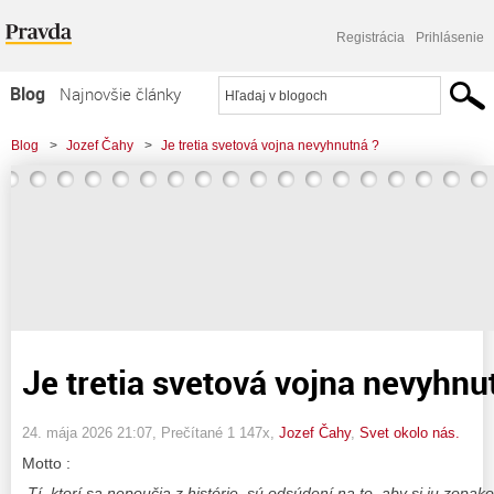
Registrácia
Prihlásenie
Blog
Najnovšie články
Najčítanejšie články
Blog
>
Jozef Čahy
>
Je tretia svetová vojna nevyhnutná ?
Najkomentovanejšie články
Zoznam blogov
Komerčné blogy
Je tretia svetová vojna nevyhnu
24. mája 2026 21:07
, Prečítané 1 147x,
Jozef Čahy
,
Svet okolo nás.
Motto :
„Tí, ktorí sa nepoučia z histórie, sú odsúdení na to, aby si ju zopakov