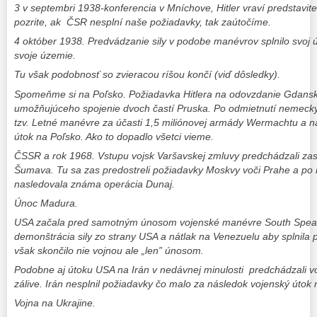
3 v septembri 1938-konferencia v Mníchove, Hitler vraví predstavit
pozrite, ak ČSR nesplní naše požiadavky, tak zaútočíme.
4 október 1938. Predvádzanie sily v podobe manévrov splnilo svoj 
svoje územie.
Tu však podobnosť so zvieracou ríšou končí (viď dôsledky).
Spomeňme si na Poľsko. Požiadavka Hitlera na odovzdanie Gdanska
umožňujúceho spojenie dvoch častí Pruska. Po odmietnutí nemecký
tzv. Letné manévre za účasti 1,5 miliónovej armády Wermachtu a 
útok na Poľsko. Ako to dopadlo všetci vieme.
ČSSR a rok 1968. Vstupu vojsk Varšavskej zmluvy predchádzali z
Šumava. Tu sa zas predostreli požiadavky Moskvy voči Prahe a po
nasledovala známa operácia Dunaj.
Únoc Madura.
USA začala pred samotným únosom vojenské manévre South Spear. 
demonštrácia sily zo strany USA a nátlak na Venezuelu aby splnila 
však skončilo nie vojnou ale „len” únosom.
Podobne aj útoku USA na Irán v nedávnej minulosti predchádzali 
zálive. Irán nesplnil požiadavky čo malo za následok vojenský útok 
Vojna na Ukrajine.