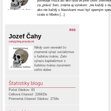
potrebuje muža asi ako ryba bicykel Glorii Steime
za „práva” žien, známa aj výrokom: „nie každý s m
ako nie každý s hlasivkami musí byť operným spe
vzala si hlboko [...]
RSS
Jozef Čahy
cahyjj.blog.pravda.sk
Nikdy som nevedel čo
znamená výraz socializmus
s ľudskou tvárou. Zato
výrazu kapitalizmus s
ľudskou tvárou rozumiem
veľmi dobre.
Štatistiky blogu
Počet článkov: 83
Celková čítanosť: 226933x
Priemerná čítanosť článkov: 2734x