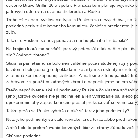
cvičenie Brave Griffin 26 a spolu s Francúzskom plánuje vojenské 
jadrových úderov na územie Bieloruska a Ruska.
Treba ešte dodať vyhlásenia typu: s Ruskom sa nevyjednáva, na Rusk
posledná perla z úst kovaného komunistu- českého prezidenta: je 
zuby.
Takže, s Ruskom sa nevyjednáva a naňho platí iba hrubá sila?
Na krajinu ktorá má najväčší jadrový potenciál a tak naňho platí iba 
sila? Jadrové zbrane?
Starší si pamätáme, že bolo nemysliteľné počas studenej vojny použ
každému bolo jasné (predpokladám, že aj tým za ostnatým drôtom), 
znamená koniec západnej civilizácie. A mali sme z toho panickú hrô
zahrávame s použitím jadrových zbraní a nepociťujeme pritom vôb
Prečo nepočúvame aké sú podmienky Ruska a čo vlastne spôsobilo
(ano jadrové cvičenie nie je nič iné len a len vyhrážanie sa, alebo 
upozornenie aby Západ konečne prestal prekračovať červené čiary
Takže prečo sa Rusko vyhráža a aké sú teraz jeho podmienky?
Nuž, jeho podmienky sú stále rovnaké, či už teraz alebo pred roko
A aké bolo to prekračovanie červených čiar zo strany Západu voči
Skúsme posledné.