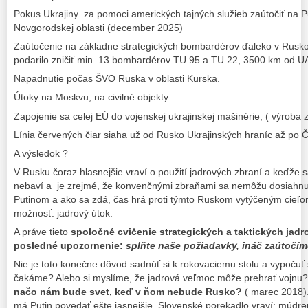
Pokus Ukrajiny za pomoci amerických tajných služieb zaútočiť na P
Novgorodskej oblasti (december 2025)
Zaútočenie na základne strategických bombardérov ďaleko v Rusk
podarilo zničiť min. 13 bombardérov TU 95 a TU 22, 3500 km od UA
Napadnutie počas ŠVO Ruska v oblasti Kurska.
Útoky na Moskvu, na civilné objekty.
Zapojenie sa celej EÚ do vojenskej ukrajinskej mašinérie, ( výroba 
Línia červených čiar siaha už od Rusko Ukrajinských hraníc až po 
A výsledok ?
V Rusku čoraz hlasnejšie vraví o použití jadrových zbraní a keďže 
nebaví a je zrejmé, že konvenčnými zbraňami sa nemôžu dosiahnu
Putinom a ako sa zdá, čas hrá proti týmto Ruskom vytýčeným cieľom
možnosť: jadrový útok.
A práve tieto
spoločné cvičenie strategických a taktických jadr
posledné upozornenie:
splňte naše požiadavky, ináč zaútočím
Nie je toto konečne dôvod sadnúť si k rokovaciemu stolu a vypočuť 
čakáme? Alebo si myslíme, že jadrová veľmoc môže prehrať vojnu
načo nám bude svet, keď v ňom nebude Rusko?
( marec 2018).
má Putin povedať ešte jasnejšie. Slovenské porekadlo vraví: múd