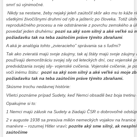
smrť sú výnimočné.
Nikdy sa nestane, žeby nejaký jeleň zaútočil skôr ako mu to káže rit
všetkými živočíšnymi druhmi od rýb a jašteríc po človeka. Totiž úloh
reprodukčného procesu a nie odstránenie z povrchu zemského a úl
povedať jeden druhému:
pozri sa aký som silný a aké veľké sú 
požiadavku tak na teba zaútočím práve týmito zbraňami
.
A aká je analógia tohto „zvieracieho” správania sa s ľuďmi?
Tak ako zvieratá majú svoje záujmy, tak aj štáty majú svoje záujmy
používajú demonštráciu svojej sily od leteckých dní, cez vojenské p
predvádzania svojej sily- vojenské cvičenia. Vojenské cvičenie, je p
voči inému štátu:
pozri sa aký som silný a aké veľké sú moje z
požiadavku tak na teba zaútočím práve týmito zbraňami.
Skúsme trochu nedávnej histórie:
Všetci poznáme prípad Sudety, keď Nemci obsadili bez boja tretin
Opakujme si to:
1 Nemci majú zálusk na Sudety a žiadajú ČSR o dobrovoľné odstúp
2 v auguste 1938 sa presúva milión nemeckých vojakov na hranice
manévre – rozumej Hitler vraví
: pozrite aký sme silný, ak nespln
zaútočíme