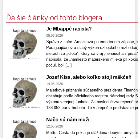
Ďalšie články od tohto blogera
Je Mbappé rasista?
08.07.2026
Správa z tlače: Amarillová po emotívnom zápase, kt
Paraguajčanov a slabý výkon uzbeckého rozhodcu,
sieťach za „idiota“, ktorý sa vraj „nenaučil ani písať
napísala, že „namiesto materského mlieka pil kokos
počul, boli [...]
Jozef Kiss, alebo koľko stojí mäkčeň
14.05.2026
Majetkové priznanie súčasného prezidenta Finančne
obsahuje podľa oficiálneho registra Národnej rady S
výkonu verejnej funkcie: Za posledné zverejnené o
138 052 eur v hrubom. To v prepočte predstavuje prib
Načo sú nám muži
12.05.2026
Motto: Cesta do pekla je dláždená dobrými úmysl