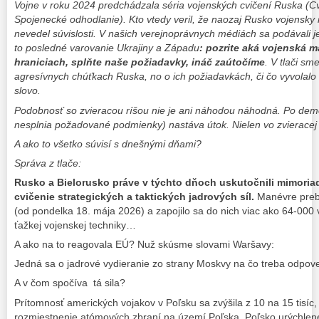
Vojne v roku 2024 predchádzala séria vojenských cvičení Ruska (C
Spojenecké odhodlanie). Kto vtedy veril, že naozaj Rusko vojensky n
nevedel súvislosti. V našich verejnoprávnych médiách sa podávali 
to posledné varovanie Ukrajiny a Západu
: pozrite aká vojenská m
hraniciach, splňte naše požiadavky, ináč zaútočíme
. V tlači s
agresívnych chúťkach Ruska, no o ich požiadavkách, či čo vyvolalo 
slovo.
Podobnosť so zvieracou ríšou nie je ani náhodou náhodná. Po demonš
nesplnia požadované podmienky) nastáva útok. Nielen vo zvieracej ríš
A ako to všetko súvisí s dnešnými dňami?
Správa z tlače:
Rusko a Bielorusko práve v týchto dňoch uskutočnili mimoria
cvičenie strategických a taktických jadrových síl.
Manévre prebi
(od pondelka 18. mája 2026) a zapojilo sa do nich viac ako 64-000
ťažkej vojenskej techniky…
A ako na to reagovala EÚ? Nuž skúsme slovami Waršavy:
Jedná sa o jadrové vydieranie zo strany Moskvy na čo treba odpov
A v čom spočíva tá sila?
Prítomnosť amerických vojakov v Poľsku sa zvýšila z 10 na 15 tisíc
rozmiestnenie atómových zbraní na území Poľska, Poľsko urýchlene