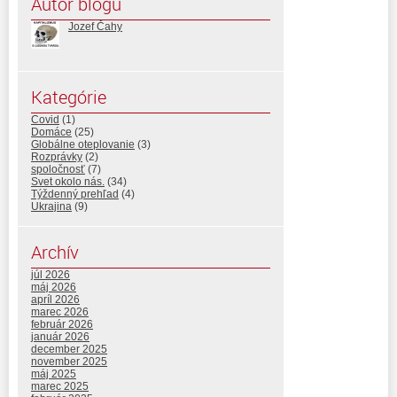
Autor blogu
Jozef Čahy
Kategórie
Covid
(1)
Domáce
(25)
Globálne oteplovanie
(3)
Rozprávky
(2)
spoločnosť
(7)
Svet okolo nás.
(34)
Týždenný prehľad
(4)
Ukrajina
(9)
Archív
júl 2026
máj 2026
apríl 2026
marec 2026
február 2026
január 2026
december 2025
november 2025
máj 2025
marec 2025