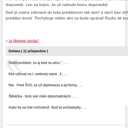
dopovedz. Len sa bojím, že už nebude komu dopovedať
Keď je zviera zahnané do kúta predátorom tak útočí a útočí bez o
predátor korisť. Pochybuje niekto ako sa bude správať Rusko ak b
«
Je Mbappé rasista?
Debata ( 11 príspevkov )
Vidím problém, ze aj ked na ulicu "... ...
Ktoi ryžoval na I. svetovej vojne , II.... ...
Nie.. Pred ŠVO, sa už diplomacia a jej formy... ...
Štrkáčka - bolo vari málo diplomatických... ...
Autor by sa mal rozhodnúť. Buď sú požiadavky... ...