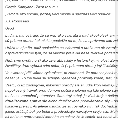
Gorgie Santyana- Život rozumu
„Život je ako špirála, poznaj veci minulé a spoznáš veci budúce”
J.J. Rousseau
Úvod
Ľudia si nahovárajú, že sú viac ako zvieratá a nad akoukoľvek ani
sú priamo urazení ak niekto poukáže na to, že sa správame ako zvi
Uráža to aj mňa, totiž spolucítim so zvieratmi a uráža ma ak zversk
ospravedlňujeme tým, že sa vlastne prejavila naša zverská podstat
Nuž, sme oveľa horší ako zvieratá, nikdy v historickej minulosti Ze
živočíšny druh vyhubil sám seba, či (v priamom strete) iný živočíšny
Vo zvieracej ríši vládne rytierskosť, to znamená, že porazený sok m
nezabíja. To iba ľudia sú schopní vyvraždiť porazený kmeň, štát, ná
Všetci, či už zoológovia, milovníci prírody ale aj ľudia ktorí vnímajú
nepokosený trávnik pred domom počuli o jelenej ruji kde jelenie s
možnosť zanechať potomstvo. Samotný súboj, je však krajné rieše
ritualizované správanie
alebo ritualizované predvádzanie sily – po
hlasové prejavy. Ak jelene usúdia, že sú rovnako silní tak dochádza 
jelene kráčajú bok po boku a predvádzajú navzájom svoju silu. Mohu
ak ani toto nepresvedčí jedného zo sokov, že je slabší, tak nastáva