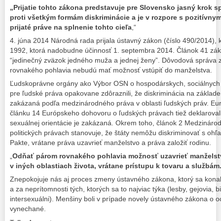
„Prijatie tohto zákona predstavuje pre Slovensko jasný krok s
proti všetkým formám diskriminácie a je v rozpore s pozitívnym
prijaté práve na splnenie tohto cieľa
,“
4. júna 2014 Národná rada prijala ústavný zákon (číslo 490/2014),
1992, ktorá nadobudne účinnosť 1. septembra 2014. Článok 41 zák
“jedinečný zväzok jedného muža a jednej ženy”. Dôvodová správa 
rovnakého pohlavia nebudú mať možnosť vstúpiť do manželstva.
Ľudskoprávne orgány ako Výbor OSN o hospodárskych, sociálnych 
pre ľudské práva opakovane zdôraznili, že diskriminácia na základe 
zakázaná podľa medzinárodného práva v oblasti ľudských práv. Eur
článku 14 Európskeho dohovoru o ľudských právach tiež deklaroval,
sexuálnej orientácie je zakázaná. Okrem toho, článok 2 Medzináro
politických právach stanovuje, že štáty nemôžu diskriminovať s oh
Pakte, vrátane práva uzavrieť manželstvo a práva založiť rodinu.
„
Odňať párom rovnakého pohlavia možnosť uzavrieť manželstv
v iných oblastiach života, vrátane prístupu k tovaru a službám
Znepokojuje nás aj proces zmeny ústavného zákona, ktorý sa konal
a za neprítomnosti tých, ktorých sa to najviac týka (lesby, gejovia, b
intersexuálni). Menšiny boli v prípade novely ústavného zákona o 
vynechané.