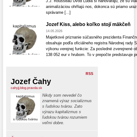
J.J. Rousseau Úvod Ľudia si nahovárajú, že sú via
animalizáciou ohŕňajú nos, dokonca sú priamo uraz
správame [...]
Jozef Kiss, alebo koľko stojí mäkčeň
14.05.2026
Majetkové priznanie súčasného prezidenta Finančne
obsahuje podľa oficiálneho registra Národnej rady S
výkonu verejnej funkcie: Za posledné zverejnené o
138 052 eur v hrubom. To v prepočte predstavuje prib
RSS
Jozef Čahy
cahyjj.blog.pravda.sk
Nikdy som nevedel čo
znamená výraz socializmus
s ľudskou tvárou. Zato
výrazu kapitalizmus s
ľudskou tvárou rozumiem
veľmi dobre.