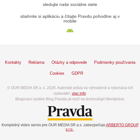
sledujte naše sociálne siete
stiahnite si aplikáciu a čítajte Pravdu pohodlne aj v
mobile
Kontakty
Reklama
Otázky a odpovede
Podmienky používania
Cookies
GDPR
© OUR MEDIA SR a. s. 2026. Autorské práva sú vyhradené a vykonáva ich
vydavateľ,
viac info
.
Blogovací systém Blog.Pravda.sk beží na technológií Wordpress.
Kompletný video servis pre OUR MEDIA SR a.s. zabezpečuje
ARBERTO GROUP
s.r.o.
.