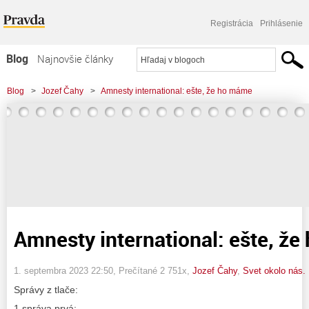
Registrácia
Prihlásenie
Blog
Najnovšie články
Najčítanejšie články
Blog
>
Jozef Čahy
>
Amnesty international: ešte, že ho máme
Najkomentovanejšie články
Zoznam blogov
Komerčné blogy
Amnesty international: ešte, ž
1. septembra 2023 22:50
, Prečítané 2 751x,
Jozef Čahy
,
Svet okolo nás.
Správy z tlače:
1 správa prvá: