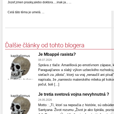
Jozef,zmen prasky,alebo doktora.....inak ja... ...
Celá táto téma je umelá. ...
Ďalšie články od tohto blogera
Je Mbappé rasista?
08.07.2026
Správa z tlače: Amarillová po emotívnom zápase, kt
Paraguajčanov a slabý výkon uzbeckého rozhodcu,
sieťach za „idiota“, ktorý sa vraj „nenaučil ani písať
napísala, že „namiesto materského mlieka pil kokos
počul, boli [...]
Je tretia svetová vojna nevyhnutná ?
24.05.2026
Motto : „Tí, ktorí sa nepoučia z histórie, sú odsúden
Santyana- Život rozumu „Život je ako špirála, pozn