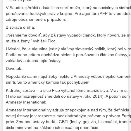
V Saudskej Arábii odsúdili na smrť muža, ktorý na sociálnych sieťach
porušovanie ľudských práv v krajine. Pre agentúru AFP to v pondelok
zdroje oboznámené s prípadom.
2 správa druhá:
„Nesmieme dovoliť, aby z ústavy vypadol článok, ktorý hovorí, že m
muža a ženy,“ vyhlásil Fico.
Uviedol, že je aktuálne jediný aktívny slovenský politik, ktorý bol v r
Podľa neho pritom dochádza nielen k porušovaniu článkov ústavy, 
základov a ducha tejto ústavy.
Dovetok:
Nepodarilo sa mi nájsť žeby niekto z Amnesty vôbec nejako komentov
smrti. Sú to americký kamoši tak pochybujem.
K druhej správe – a síce Fico vytiahol tému manželstva. Vravím si,
(Túto samozrejmosť sme dali do ústavy v roku 2014). A potom som 
Amnesty Inernational:
Amnesty International vyjadruje znepokojenie nad tým, že definícia
novej ústavy je v rozpore s medzinárodným právom a právom Európs
práv. Zmenou ústavy budú LGBTI (lesby, gejovia, bisexuálni, transro
diskriminovaní na základe ich sexuálnej orientácie.