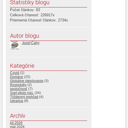
Štatistiky blogu
Počet článkov: 83
Celková čítanosť: 226917x
Priemerná čítanosť článkov: 2734x
Autor blogu
Jozef Čahy
Kategórie
Covid
(1)
Domáce
(25)
Globálne oteplovanie
(3)
Rozprávky
(2)
spoločnosť
(7)
Svet okolo nás.
(34)
Týždenný prehľad
(4)
Ukrajina
(9)
Archív
júl 2026
máj 2026