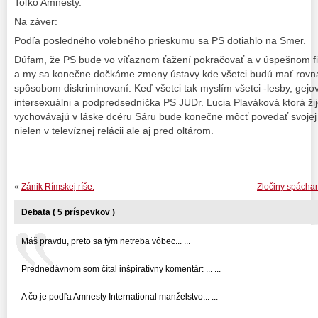
Toľko Amnesty.
Na záver:
Podľa posledného volebného prieskumu sa PS dotiahlo na Smer.
Dúfam, že PS bude vo víťaznom ťažení pokračovať a v úspešnom fi
a my sa konečne dočkáme zmeny ústavy kde všetci budú mať rovn
spôsobom diskriminovaní. Keď všetci tak myslím všetci -lesby, gejovi
intersexuálni a podpredsedníčka PS JUDr. Lucia Plaváková ktorá žij
vychovávajú v láske dcéru Sáru bude konečne môcť povedať svojej 
nielen v televíznej relácii ale aj pred oltárom.
«
Zánik Rímskej ríše.
Zločiny spácha
Debata ( 5 príspevkov )
Máš pravdu, preto sa tým netreba vôbec... ...
Prednedávnom som čítal inšpiratívny komentár: ... ...
A čo je podľa Amnesty International manželstvo... ...